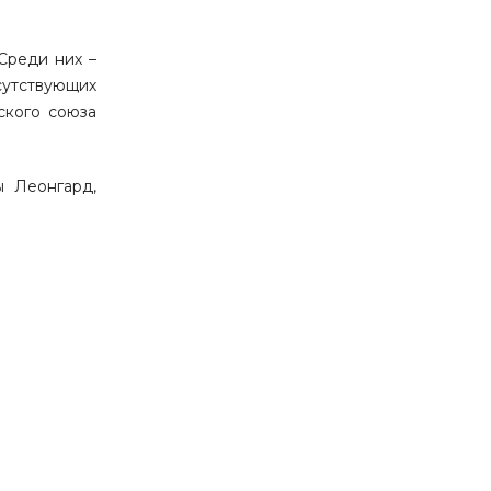
 Среди них –
сутствующих
ского союза
ы Леонгард,