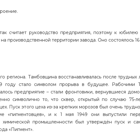
роение.
 так считает руководство предприятия, поэтому к юбилею
 на производственной территории завода. Оно состоялось 16 
о региона. Тамбовщина восстанавливалась после трудных л
49 году стало символом прорыва в будущее. Рабочими 
валось предприятие – стали фронтовики, вернувшиеся домо
но символично то, что сквер, открытый по случаю 75-ле
цех. Пуск этого цеха из-за крепких морозов был очень трудно
ие «пигментовцев», и к 1 мая 1949 они выпустили пер
а химической промышленности был утверждён пуск и са
ода «Пигмент».