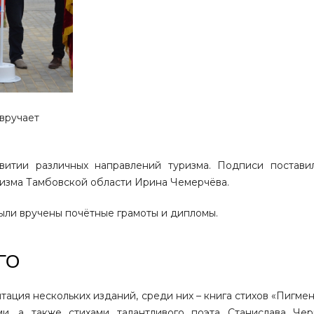
вручает
витии различных направлений туризма. Подписи постав
изма Тамбовской области Ирина Чемерчёва.
были вручены почётные грамоты и дипломы.
ГО
тация нескольких изданий, среди них – книга стихов «Пигмен
и, а также стихами талантливого поэта Станислава Чер