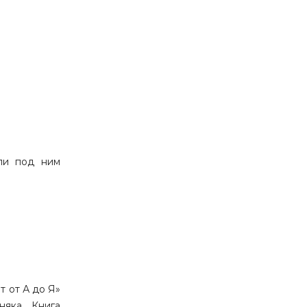
или под ним
т от А до Я»
няка. Книга