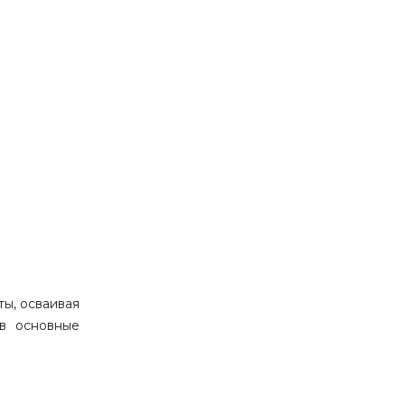
ты, осваивая
ив основные