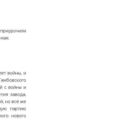
 приурочили
мая.
ет войны, и
Тамбовского
й с войны и
тия завода,
й, но всё же
вую партию
мого нового