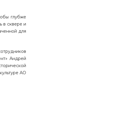
тобы глубже
ь в сквере и
наченной для
сотрудников
ент» Андрей
исторической
 культуре АО