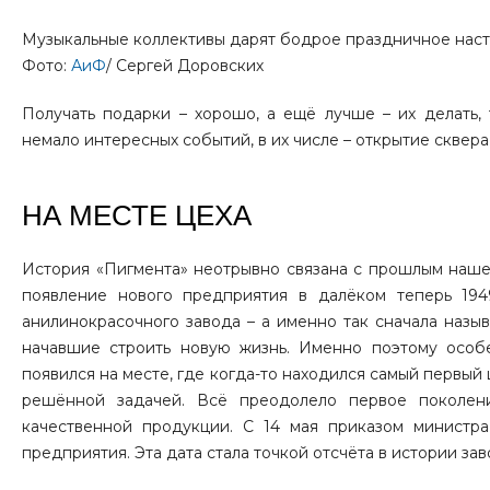
Музыкальные коллективы дарят бодрое праздничное наст
Фото:
АиФ
/ Сергей Доровских
Получать подарки – хорошо, а ещё лучше – их делать,
немало интересных событий, в их числе – открытие сквера
НА МЕСТЕ ЦЕХА
История «Пигмента» неотрывно связана с прошлым нашег
появление нового предприятия в далёком теперь 19
анилинокрасочного завода – а именно так сначала назы
начавшие строить новую жизнь. Именно поэтому особен
появился на месте, где когда-то находился самый первый 
решённой задачей. Всё преодолело первое поколен
качественной продукции. С 14 мая приказом министр
предприятия. Эта дата стала точкой отсчёта в истории зав