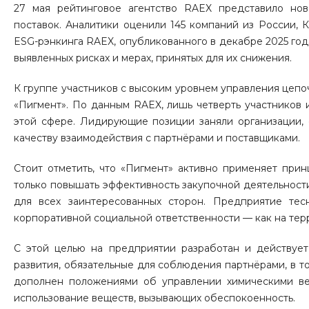
27 мая рейтинговое агентство RAEX представило нов
поставок. Аналитики оценили 145 компаний из России, 
ESG-рэнкинга RAEX, опубликованного в декабре 2025 год
выявленных рисках и мерах, принятых для их снижения.
К группе участников с высоким уровнем управления цепо
«Пигмент». По данным RAEX, лишь четверть участников
этой сфере. Лидирующие позиции заняли организации,
качеству взаимодействия с партнёрами и поставщиками.
Стоит отметить, что «Пигмент» активно применяет прин
только повышать эффективность закупочной деятельности
для всех заинтересованных сторон. Предприятие те
корпоративной социальной ответственности — как на терр
С этой целью на предприятии разработан и действует
развития, обязательные для соблюдения партнёрами, в т
дополнен положениями об управлении химическими ве
использование веществ, вызывающих обеспокоенность.