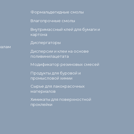
Формальдегидные смолы
Влагопрочные смолы
Внутримассный клей для бумаги и
картона
Диспергаторы
иалам
Дисперсии и клеи на основе
поливинилацетата
Модификатор резиновых смесей
Продукты для буровой и
промысловой химии
Сырье для лакокрасочных
материалов
Химикаты для поверхностной
проклейки