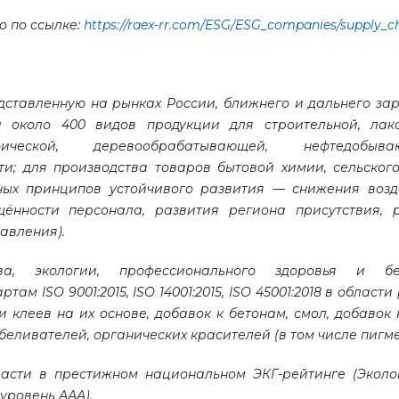
о по ссылке:
https://raex-rr.com/ESG/ESG_companies/supply_c
дставленную на рынках России, ближнего и дальнего за
 около 400 видов продукции для строительной, лако
рафической, деревообрабатывающей, нефтедоб
; для производства товаров бытовой химии, сельского
вных принципов устойчивого развития — снижения возд
ённости персонала, развития региона присутствия, 
авления).
а, экологии, профессионального здоровья и без
 ISO 9001:2015, ISO 14001:2015, ISO 45001:2018 в области
клеев на их основе, добавок к бетонам, смол, добавок 
беливателей, органических красителей (в том числе пигме
ласти в престижном национальном ЭКГ-рейтинге (Эколо
уровень ААА).