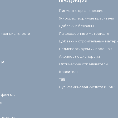
ПРОДУКЦИЯ
Пигменты органические
Жирорастворимые красители
Добавки в бензины
фиденциальности
Лакокрасочные материалы
Добавки к строительным матер
Редиспергируемый порошок
Акриловые дисперсии
ТР
Оптические отбеливатели
Красители
ТВВ
Сульфаминовая кислота и ТМС
и фильмы
ы
Пигмент»