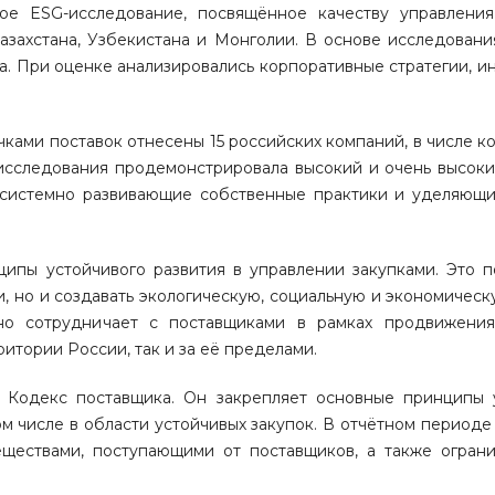
ое ESG-исследование, посвящённое качеству управлени
Казахстана, Узбекистана и Монголии. В основе исследован
а. При оценке анализировались корпоративные стратегии, и
чками поставок отнесены 15 российских компаний, в числе 
 исследования продемонстрировала высокий и очень высоки
 системно развивающие собственные практики и уделяющ
ципы устойчивого развития в управлении закупками. Это п
, но и создавать экологическую, социальную и экономическ
сно сотрудничает с поставщиками в рамках продвижени
итории России, так и за её пределами.
 Кодекс поставщика. Он закрепляет основные принципы 
ом числе в области устойчивых закупок. В отчётном период
ществами, поступающими от поставщиков, а также огран