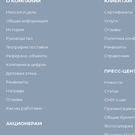
О КОМПАНИИ
КЛИЕНТАМ
Миссия и цели
Сертификаты
Общая информация
Услуги
История
Отзывы
Руководство
Политика кон
География поставок
Реквизиты
Референс-объекты
Справочник
Компания в цифрах
ПРЕСС-ЦЕН
Деловая этика
Реквизиты
Новости
Награды
Статьи
Отзывы
СМИ о нас
Как мы работаем
Презентации 
Общие буклет
АКЦИОНЕРАМ
Фотогалерея
75-летие АО «