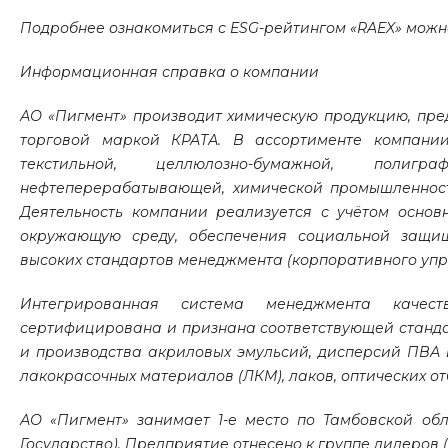
Подробнее ознакомиться с ESG-рейтингом «RAEX» можн
Информационная справка о компании
АО «Пигмент» производит химическую продукцию, пре
торговой маркой КРАТА. В ассортименте компании
текстильной, целлюлозно-бумажной, полиг
нефтеперерабатывающей, химической промышленности
Деятельность компании реализуется с учётом осно
окружающую среду, обеспечения социальной защищ
высоких стандартов менеджмента (корпоративного упр
Интегрированная система менеджмента качеств
сертифицирована и признана соответствующей стандартам
и производства акриловых эмульсий, дисперсий ПВА и 
лакокрасочных материалов (ЛКМ), лаков, оптических от
АО «Пигмент» занимает 1-е место по Тамбовской об
Государство). Предприятие отнесено к группе лидеров (