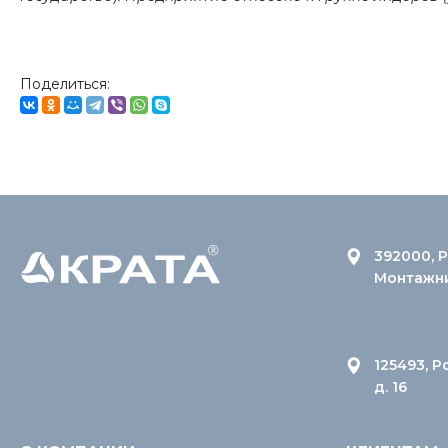
Поделиться:
392000, Р
Монтажник
125493, Р
д. 16