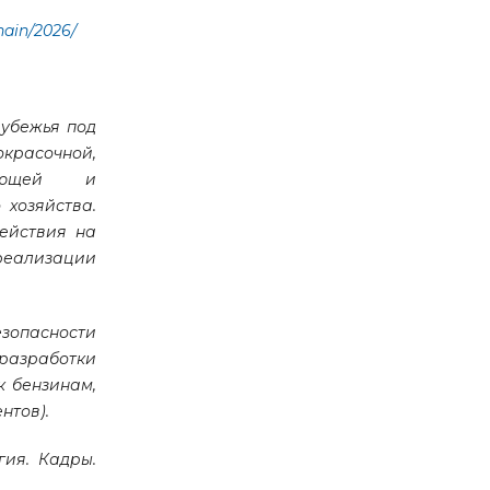
hain/2026/
рубежья под
красочной,
ывающей и
 хозяйства.
ействия на
реализации
опасности
 разработки
к бензинам,
нтов).
гия. Кадры.