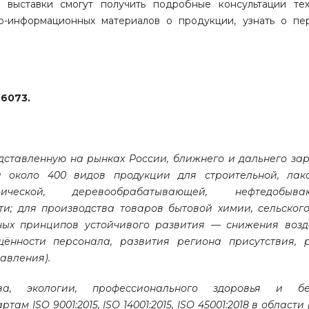
 выставки смогут получить подробные консультации те
о-информационных материалов о продукции, узнать о пе
D
6073.
дставленную на рынках России, ближнего и дальнего за
 около 400 видов продукции для строительной, лако
рафической, деревообрабатывающей, нефтедоб
; для производства товаров бытовой химии, сельского
вных принципов устойчивого развития — снижения возд
ённости персонала, развития региона присутствия, 
авления).
а, экологии, профессионального здоровья и без
 ISO 9001:2015, ISO 14001:2015, ISO 45001:2018 в области