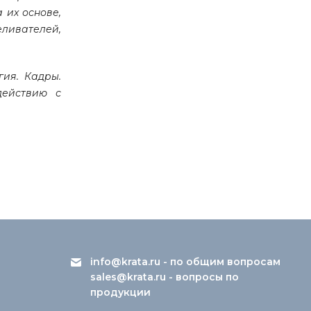
 их основе,
ливателей,
гия. Кадры.
действию с
info@krata.ru
- по общим вопросам
sales@krata.ru
- вопросы по
продукции