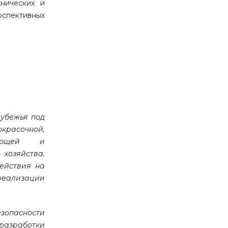
хнических и
рспективных
рубежья под
красочной,
ывающей и
 хозяйства.
ействия на
реализации
опасности
 разработки