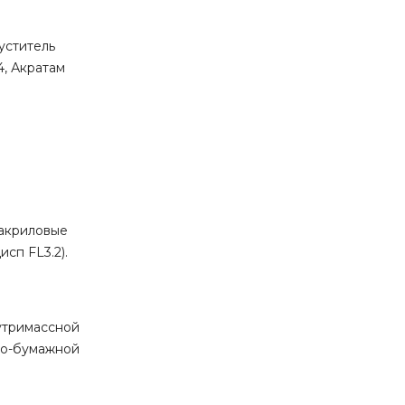
уститель
4, Акратам
 акриловые
сп FL3.2).
тримассной
но-бумажной