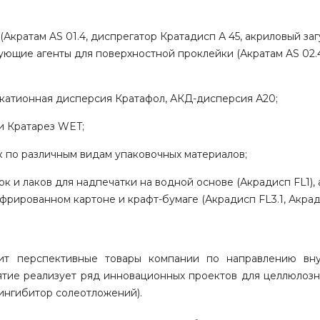
Акратам AS 01.4, диспрегатор Кратадисп А 45, акриловый заг
рующие агенты для поверхностной проклейки (Акратам AS 02.
катионная дисперсия Кратафол, АКД-дисперсия А20;
и Кратарез WET;
 по различным видам упаковочных материалов;
 и лаков для надпечатки на водной основе (Акрадисп FL1),
офрированном картоне и крафт-бумаге (Акрадисп FL3.1, Акради
ит перспективные товары компании по направлению вну
иятие реализует ряд инновационных проектов для целлюлоз
ингибитор солеотложений).