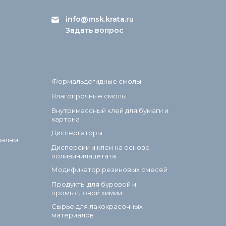
info@msk.krata.ru
Задать вопрос
Формальдегидные смолы
Влагопрочные смолы
Внутримассный клей для бумаги и
картона
Диспергаторы
иалам
Дисперсии и клеи на основе
поливинилацетата
Модификатор резиновых смесей
Продукты для буровой и
промысловой химии
Сырье для лакокрасочных
материалов