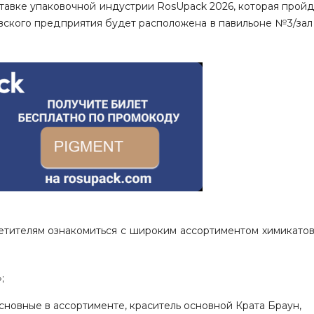
авке упаковочной индустрии RosUpack 2026, которая пройде
вского предприятия будет расположена в павильоне №3/зал 
тителям ознакомиться с широким ассортиментом химикатов
;
основные в ассортименте, краситель основной Крата Браун,