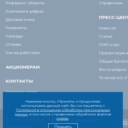
Референс-объекты
Справочник
Компания в цифрах
ПРЕСС-ЦЕН
Деловая этика
Реквизиты
Новости
Награды
Статьи
Отзывы
СМИ о нас
Как мы работаем
Презентации 
Общие буклет
АКЦИОНЕРАМ
Фотогалерея
75-летие АО «
КОНТАКТЫ
Оставить отзыв
Нажимая кнопку «Принять» и продолжая
использовать данный сайт, Вы соглашаетесь с
Политикой в отношении обработки персональных
данных
, в том числе с правилами обработки файлов
cookies
.
© 2026, АО Пигмент, Все права защищены
Карта сайта
Принять