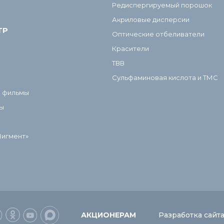
Редиспергируемый порошок
Акриловые дисперсии
ТР
Оптические отбеливатели
Красители
ТВВ
Сульфаминовая кислота и ТМС
и фильмы
ы
Пигмент»
АКЦИОНЕРАМ
Разработка сайт