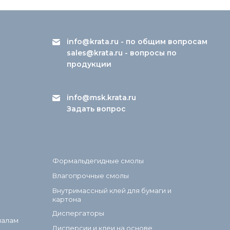
info@krata.ru
- по общим вопросам
sales@krata.ru
- вопросы по
продукции
info@msk.krata.ru
Задать вопрос
Формальдегидные смолы
Влагопрочные смолы
Внутримассный клей для бумаги и
картона
Диспергаторы
иалам
Дисперсии и клеи на основе