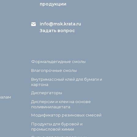
продукции
info@msk.krata.ru
Задать вопрос
Формальдегидные смолы
Влагопрочные смолы
Внутримассный клей для бумаги и
картона
Диспергаторы
иалам
Дисперсии и клеи на основе
поливинилацетата
Модификатор резиновых смесей
Продукты для буровой и
промысловой химии