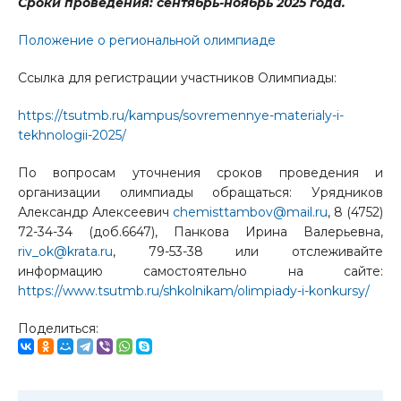
Сроки проведения: сентябрь-ноябрь 2025 года.
Положение о региональной олимпиаде
Ссылка для регистрации участников Олимпиады:
https://tsutmb.ru/kampus/sovremennye-materialy-i-
tekhnologii-2025/
По вопросам уточнения сроков проведения и
организации олимпиады обращаться: Урядников
Александр Алексеевич
chemisttambov@mail.ru
, 8 (4752)
72-34-34 (доб.6647), Панкова Ирина Валерьевна,
riv_ok@krata.ru
, 79-53-38
или отслеживайте
информацию самостоятельно на сайте:
https://www.tsutmb.ru/shkolnikam/olimpiady-i-konkursy/
Поделиться: