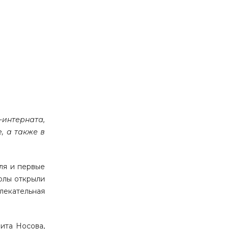
-интерната,
, а также в
ля и первые
олы открыли
лекательная
ита Носова,