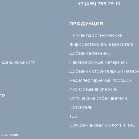
+7 (495) 783-29-10
ПРОДУКЦИЯ
Пигменты органические
Жирорастворимые красители
Добавки в бензины
фиденциальности
Лакокрасочные материалы
Добавки к строительным матер
Редиспергируемый порошок
Акриловые дисперсии
ТР
Оптические отбеливатели
Красители
ТВВ
Сульфаминовая кислота и ТМС
и фильмы