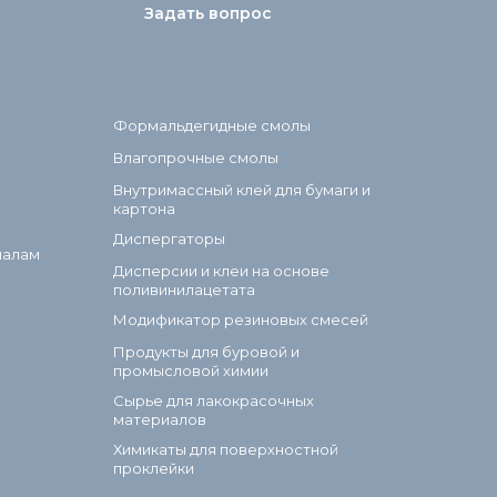
Задать вопрос
Формальдегидные смолы
Влагопрочные смолы
Внутримассный клей для бумаги и
картона
Диспергаторы
иалам
Дисперсии и клеи на основе
поливинилацетата
Модификатор резиновых смесей
Продукты для буровой и
промысловой химии
Сырье для лакокрасочных
материалов
Химикаты для поверхностной
проклейки