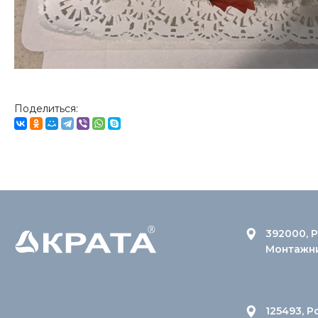
Поделиться:
392000, Р
Монтажник
125493, Р