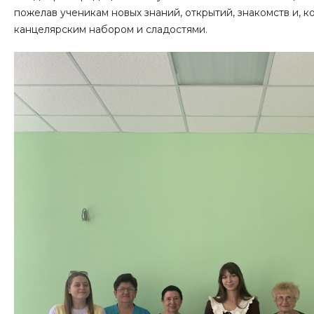
пожелав ученикам новых знаний, открытий, знакомств и, 
канцелярским набором и сладостями.