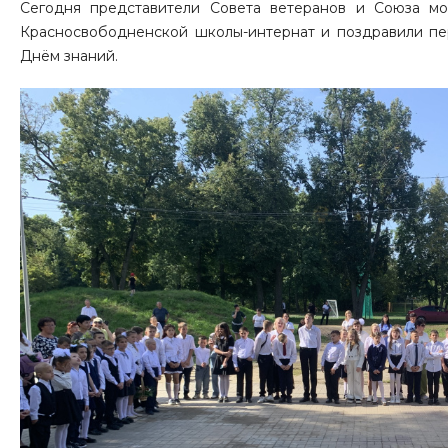
Сегодня представители Совета ветеранов и Союза м
Красносвободненской школы-интернат и поздравили пер
Днём знаний.