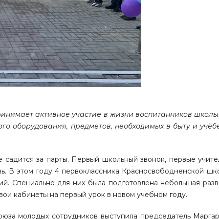
ринимает активное участие в жизни воспитанников школы
о оборудования, предметов, необходимых в быту и учёбе
е садится за парты. Первый школьный звонок, первые учите
знь. В этом году 4 первоклассника Красносвободненской шк
ий. Специально для них была подготовлена небольшая разв
вои кабинеты на первый урок в новом учебном году.
оюза молодых сотрудников выступила председатель Маргар