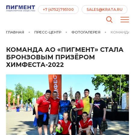
+7 (4752)795100
SALES@KRATA.RU
ГЛАВНАЯ
ПРЕСС-ЦЕНТР
ФОТОГАЛЕРЕЯ
КОМАНДА АО
КОМАНДА АО «ПИГМЕНТ» СТАЛА
БРОНЗОВЫМ ПРИЗЁРОМ
ХИМФЕСТА-2022