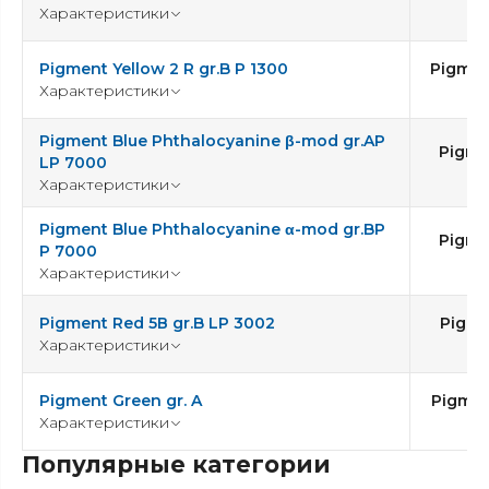
Характеристики
Pigment Yellow 2 R gr.B P 1300
Pigmen
Характеристики
Pigment Blue Phthalocyanine β-mod gr.AP
Pigme
LP 7000
1
Характеристики
Pigment Blue Phthalocyanine α-mod gr.BP
Pigme
P 7000
1
Характеристики
Pigment Red 5В gr.B LP 3002
Pigme
Характеристики
1
Pigment Green gr. A
Pigmen
Характеристики
Популярные категории