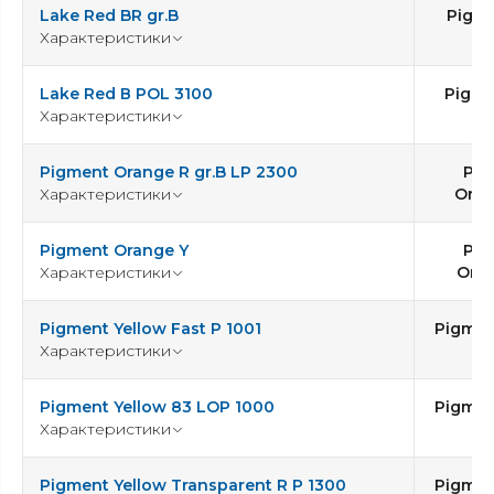
Lake Red BR gr.B
Pigme
Характеристики
4
Lake Red В POL 3100
Pigme
Характеристики
5
Pigment Orange R gr.B LP 2300
Pig
Характеристики
Oran
Pigment Orange Y
Pig
Характеристики
Oran
Pigment Yellow Fast P 1001
Pigmen
Характеристики
Pigment Yellow 83 LOP 1000
Pigmen
Характеристики
Pigment Yellow Transparent R P 1300
Pigmen