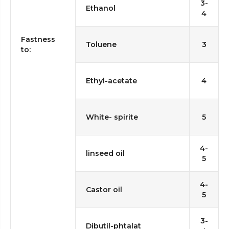
3-
Ethanol
4
Fastness
Toluene
3
to:
Ethyl-acetate
4
White- spirite
5
4-
linseed oil
5
4-
Castor oil
5
3-
Dibutil-phtalat