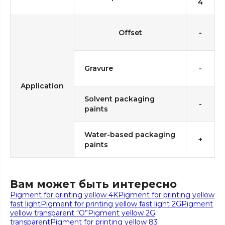
4
Offset
-
Gravure
-
Application
Solvent packaging
-
paints
Water-based packaging
+
paints
Вам может быть интересно
Pigment for printing yellow 4K
Pigment for printing yellow
fast light
Pigment for printing yellow fast light 2G
Pigment
yellow transparent “O”
Pigment yellow 2G
transparent
Pigment for printing yellow 83