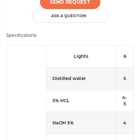
SEND REQUEST
ASK A QUESTION
Specificstions
Lights
6
Distilled water
5
4-
5% HCL
5
NaOH 5%
4